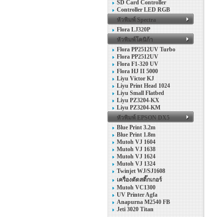
SD Card Controller
Controller LED RGB
หัวพิมพ์ Spectra
Flora LJ320P
หัวพิมพ์โคนิก้า
Flora PP2512UV Turbo
Flora PP2512UV
Flora F1-320 UV
Flora HJ II 5000
Liyu Victor KJ
Liyu Print Head 1024
Liyu Small Flatbed
Liyu PZ3204-KX
Liyu PZ3204-KM
หัวพิมพ์ EPSON DX5
Blue Print 3.2m
Blue Print 1.8m
Mutoh VJ 1604
Mutoh VJ 1638
Mutoh VJ 1624
Mutoh VJ 1324
Twinjet WJ/SJ1608
เครื่องตัดสติ๊กเกอร์
Mutoh VC1300
UV Printer Agfa
Anapurna M2540 FB
Jeti 3020 Titan