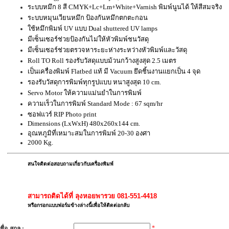
ระบบหมึก 8 สี CMYK+Lc+Lm+White+Varnish พิมพ์นูนได้ ให้สีสมจริง
ระบบหมุนเวียนหมึก ป้องกันหมึกตกตะกอน
ใช้หมึกพิมพ์ UV แบบ Dual shuttered UV lamps
มีเซ็นเซอร์ช่วยป้องกันไม่ให้หัวพิมพ์ชนวัสดุ
มีเซ็นเซอร์ช่วยตรวจหาระยะห่างระหว่างหัวพิมพ์และวัสดุ
Roll TO Roll รองรับวัสดุแบบม้วนกว้างสูงสุด 2.5 เมตร
เป็นเครื่องพิมพ์ Flatbed แท้ มี Vacuum ยึดชิ้นงานแยกเป็น 4 จุด
รองรับวัสดุการพิมพ์ทุกรูปแบบ หนาสูงสุด 10 cm.
Servo Motor ให้ความแม่นยำในการพิมพ์
ความเร็วในการพิมพ์ Standard Mode : 67 sqm/hr
ซอฟแวร์ RIP Photo print
Dimensions (LxWxH) 480x260x144 cm.
อุณหภูมิที่เหมาะสมในการพิมพ์ 20-30 องศา
2000 Kg.
สนใจติดต่อสอบถามเกี่ยวกับเครื่องพิมพ์
สามารถติดได้ที่
ลุงหอยพารวย 081-551-4418
หรือกรอกแบบฟอร์มข้างล่างนี้เพื่อให้ติดต่อกลับ
*
ชื่อ-สกุล :